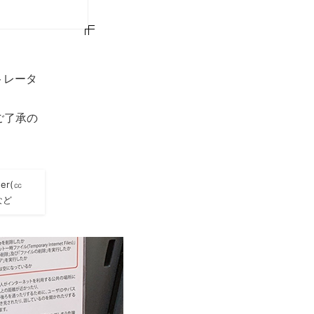
トレータ
ご了承の
der(㏄
)など