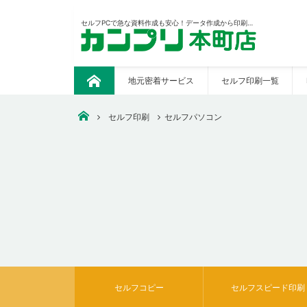
セルフPCで急な資料作成も安心！データ作成から印刷まで全てを店頭で行えます
地元密着サービス
セルフ印刷一覧
ト
ッ
プ
安いコピー・印刷なら【カンプリ本町店】
セルフ印刷
セルフパソコン
セルフコピー
セルフスピード印刷